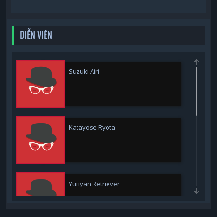
DIỄN VIÊN
Suzuki Airi
Katayose Ryota
Yuriyan Retriever