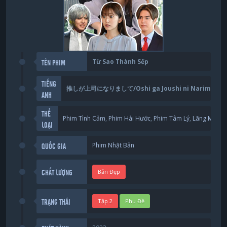
Từ Sao Thành Sếp
TÊN PHIM
TIẾNG
推しが上司になりまして/Oshi ga Joushi ni Narimashi
ANH
THỂ
Phim Tình Cảm
,
Phim Hài Hước
,
Phim Tâm Lý
,
Lãng Mạng
LOẠI
Phim Nhật Bản
QUỐC GIA
Bản Đẹp
CHẤT LƯỢNG
Tập 2
Phụ Đề
TRẠNG THÁI