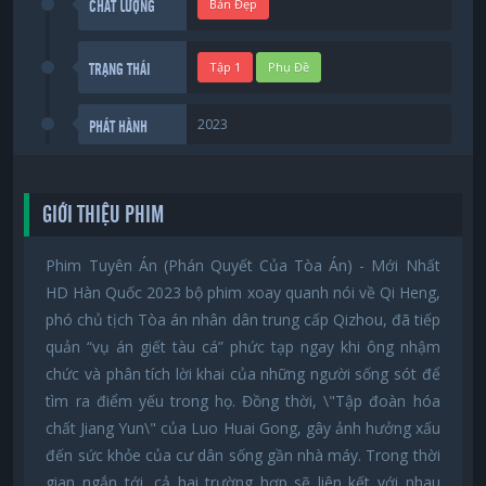
Bản Đẹp
CHẤT LƯỢNG
Tập 1
Phụ Đề
TRẠNG THÁI
2023
PHÁT HÀNH
GIỚI THIỆU PHIM
Phim Tuyên Án (Phán Quyết Của Tòa Án) - Mới Nhất
HD Hàn Quốc 2023 bộ phim xoay quanh nói về Qi Heng,
phó chủ tịch Tòa án nhân dân trung cấp Qizhou, đã tiếp
quản “vụ án giết tàu cá” phức tạp ngay khi ông nhậm
chức và phân tích lời khai của những người sống sót để
tìm ra điểm yếu trong họ. Đồng thời, \"Tập đoàn hóa
chất Jiang Yun\" của Luo Huai Gong, gây ảnh hưởng xấu
đến sức khỏe của cư dân sống gần nhà máy. Trong thời
gian ngắn tới, cả hai trường hợp sẽ liên kết với nhau