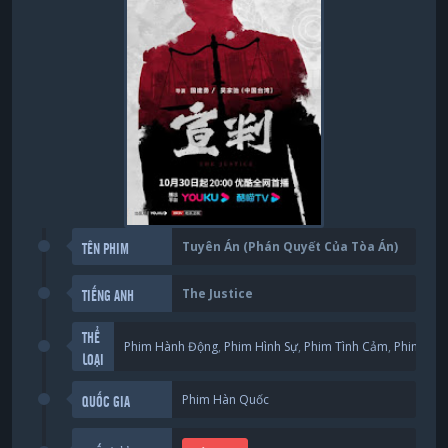
Tuyên Án (Phán Quyết Của Tòa Án)
TÊN PHIM
The Justice
TIẾNG ANH
THỂ
Phim Hành Động
,
Phim Hình Sự
,
Phim Tình Cảm
,
Phim Tâm
LOẠI
Phim Hàn Quốc
QUỐC GIA