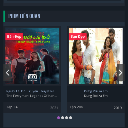
PHIM LIÊN QUAN
Dong Yan Lin
Bản Đẹp
Bản Đẹp
Người Lái Đò: Truyền Thuyết Nam Dương
Đừng Rời Xa Em
The Ferryman: Legends Of Nanyang
Dung Roi Xa Em
Tập 34
Tập 206
2021
2019