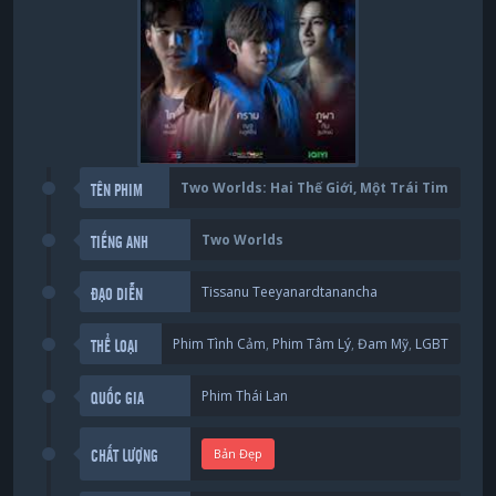
Two Worlds: Hai Thế Giới, Một Trái Tim
TÊN PHIM
Two Worlds
TIẾNG ANH
Tissanu Teeyanardtanancha
ĐẠO DIỄN
Phim Tình Cảm
,
Phim Tâm Lý
,
Đam Mỹ
,
LGBT
THỂ LOẠI
Phim Thái Lan
QUỐC GIA
Bản Đẹp
CHẤT LƯỢNG