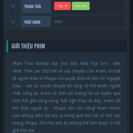
Tập 10
Phụ Đề
TRẠNG THÁI
2023
PHÁT HÀNH
GIỚI THIỆU PHIM
Phim Two Worlds: Hai Thế Giới, Một Trái Tim - Mới
Nhất Thái Lan 2023 kể về câu chuyện của Kram, vì mất
đi người thân là Phupa mà quyết định đi đến Hồ Nguyệt
Diệu - nơi có truyền thuyết kể rằng có thể khiến người
chết sống lại. Kram vô tình rơi xuống hồ và xuyên qua
một thế giới song song. Bất ngờ thay tại đây, Kram đã
tìm thấy người ấy - Phupa vẫn còn sống! Kram muốn
sửa những điều đã xảy ra trong quá khứ để có thể cứu
mạng Phupa, thứ mà anh ấy không thể làm được ở thế
giới bên kia.