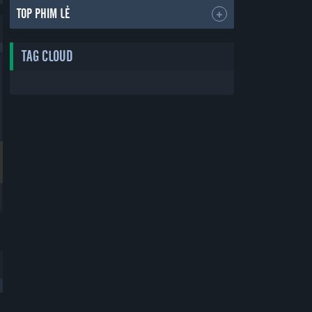
TOP PHIM LẺ
TAG CLOUD
Bản Đẹp
Bản Đẹp
Thẻ Bạn Trai
Yêu Phải Bạn Trai Sao Bắc Đẩu
Boyfriend Card
Vietsub
30 tập
30 tập
2019
2019