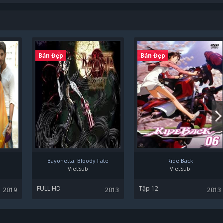
Bản Đẹp
Bản Đẹp
Bayonetta: Bloody Fate
Ride Back
VietSub
VietSub
FULL HD
Tập 12
2019
2013
2013