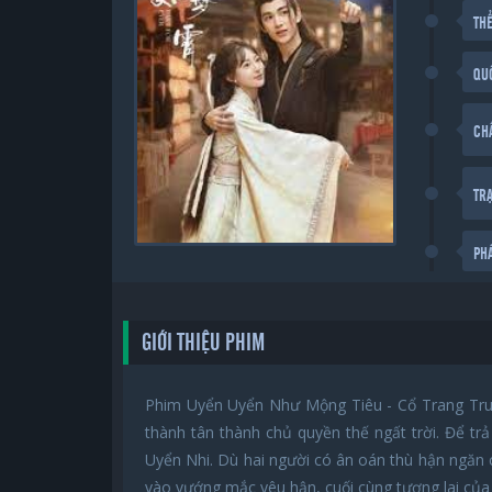
THỂ
QU
CH
TR
PH
GIỚI THIỆU PHIM
Phim Uyển Uyển Như Mộng Tiêu - Cổ Trang Trun
thành tân thành chủ quyền thế ngất trời. Để tr
Uyển Nhi. Dù hai người có ân oán thù hận ngăn c
vào vướng mắc yêu hận, cuối cùng tương lai của 