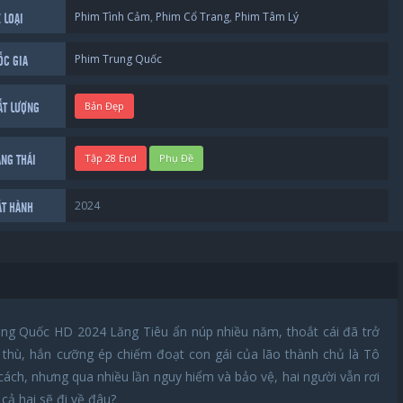
Phim Tình Cảm
,
Phim Cổ Trang
,
Phim Tâm Lý
 LOẠI
Phim Trung Quốc
ỐC GIA
Bản Đẹp
ẤT LƯỢNG
Tập 28 End
Phụ Đề
ẠNG THÁI
2024
ÁT HÀNH
g Quốc HD 2024 Lăng Tiêu ẩn núp nhiều năm, thoắt cái đã trở
ả thù, hắn cưỡng ép chiếm đoạt con gái của lão thành chủ là Tô
ách, nhưng qua nhiều lần nguy hiểm và bảo vệ, hai người vẫn rơi
cả hai sẽ đi về đâu?