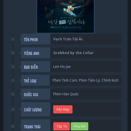
Vạch Trần Tội Ác
TÊN PHIM
Grabbed by the Collar
TIẾNG ANH
Lee Ho Jae
ĐẠO DIỄN
Phim Tình Cảm
,
Phim Tâm Lý
,
Chính Kịch
THỂ LOẠI
Phim Hàn Quốc
QUỐC GIA
Bản Đẹp
CHẤT LƯỢNG
Tập 15
Phụ Đề
TRẠNG THÁI