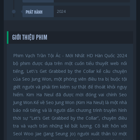
2024
PHÁT HÀNH
GIỚI THIỆU PHIM
Phim Vạch Trần Tội Ác - Mới Nhất HD Hàn Quốc 2024
bộ phim được dựa trên một cuốn tiểu thuyết web nổi
tiếng, Let\'s Get Grabbed by the Collar kể câu chuyện
của Seo Jung Won, một phóng viên điều tra bị buộc tội
giết người và phải tìm kiếm sự thật để thoát khỏi nguy
hiểm. Kim Ha Neul đã được mời đóng vai chính Seo
Jung Won.Kể về Seo Jung Won (Kim Ha Neul) là một nhà
báo nổi tiếng và là người dẫn chương trình truyền hình
thời sự “Let’s Get Grabbed by the Collar”, chuyên điều
tra và vạch trần những kẻ bất lương. Cô kết hôn với
Seol Woo Jae (Jang Seung Jo) người xuất thân từ một