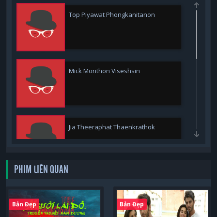
Top Piyawat Phongkanitanon
Mick Monthon Viseshsin
Jia Theeraphat Thaenkrathok
PHIM LIÊN QUAN
Fiat Patchata Janngeon
Bản Đẹp
Bản Đẹp