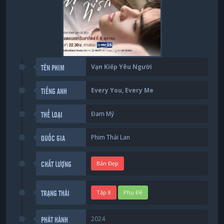
Vạn Kiếp Yêu Người
TÊN PHIM
Every You, Every Me
TIẾNG ANH
Đam Mỹ
THỂ LOẠI
Phim Thái Lan
QUỐC GIA
Bản Đẹp
CHẤT LƯỢNG
Tập 8
Phụ Đề
TRẠNG THÁI
2024
PHÁT HÀNH