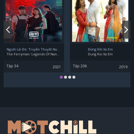
Ball Peeratad Promted
Tavi Tavichai Kuna
Người Lái Đò: Truyền Thuyết Nam Dương
Đừng Rời Xa Em
The Ferryman: Legends Of Nanyang
Dung Roi Xa Em
Tập 34
Tập 206
2021
2019