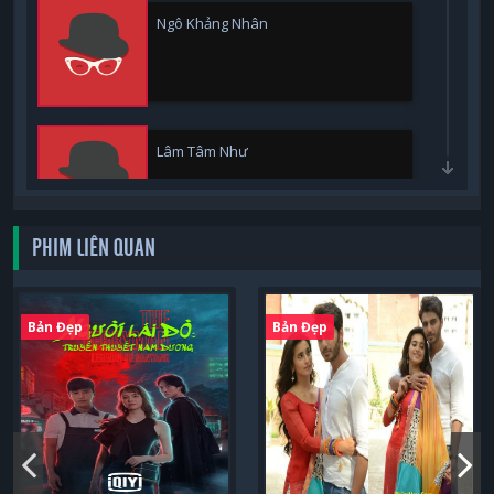
Ngô Khảng Nhân
Lâm Tâm Như
PHIM LIÊN QUAN
Giả Tịnh Văn
Bản Đẹp
Bản Đẹp
Từ Hy Đệ