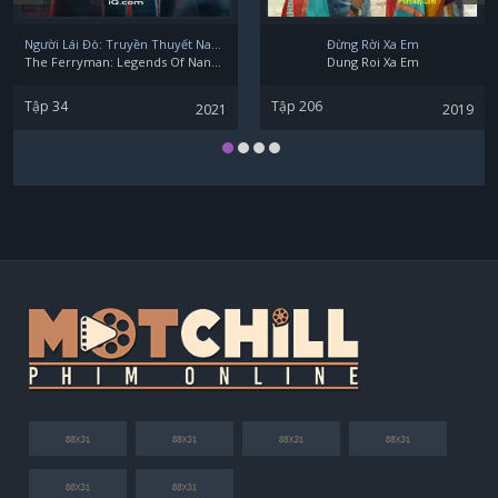
Lâm Bách Hoành
Người Lái Đò: Truyền Thuyết Nam Dương
Đừng Rời Xa Em
The Ferryman: Legends Of Nanyang
Dung Roi Xa Em
Tập 34
Tập 206
2021
2019
Lưu Phẩm Ngôn
Hoàng Lộ Tử Nhân (Lulu)
Tằng Kính Hoa