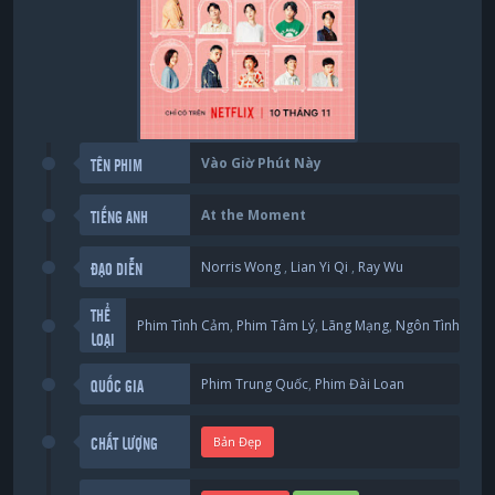
Vào Giờ Phút Này
TÊN PHIM
At the Moment
TIẾNG ANH
Norris Wong
,
Lian Yi Qi
,
Ray Wu
ĐẠO DIỄN
THỂ
Phim Tình Cảm
,
Phim Tâm Lý
,
Lãng Mạng
,
Ngôn Tình
LOẠI
Phim Trung Quốc
,
Phim Đài Loan
QUỐC GIA
Bản Đẹp
CHẤT LƯỢNG