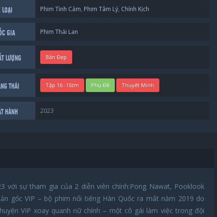
Phim Tình Cảm
,
Phim Tâm Lý
,
Chính Kịch
 LOẠI
Phim Thái Lan
ỐC GIA
Bản Đẹp
ẤT LƯỢNG
Tập 16 -16tm
Phụ Đề
Thuyết Minh
ẠNG THÁI
2023
ÁT HÀNH
3 với sự tham gia của 2 diễn viên chính:Pong Nawat, Pooklook
 bản gốc VIP – bộ phim nổi tiếng Hàn Quốc ra mắt năm 2019 do
huyện VIP xoay quanh nữ chính – một cô gái làm việc trong đội