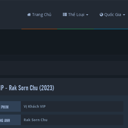
Trang Chủ
Thể Loại
Quốc Gia
IP - Rak Sorn Chu (2023)
Vị Khách VIP
N PHIM
Rak Sorn Chu
ẾNG ANH