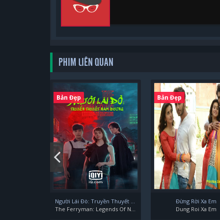
PHIM LIÊN QUAN
Bản Đẹp
Bản Đẹp
Người Lái Đò: Truyền Thuyết Nam Dương
Đừng Rời Xa Em
The Ferryman: Legends Of Nanyang
Dung Roi Xa Em