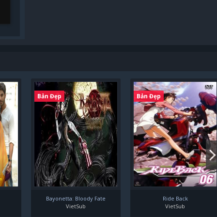
Bản Đẹp
Bản Đẹp
Bayonetta: Bloody Fate
Ride Back
VietSub
VietSub