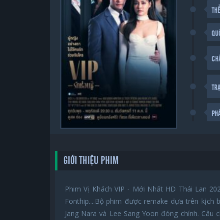
THỂ
QU
CH
TR
PH
GIỚI THIỆU PHIM
Phim Vị Khách VIP - Mới Nhất HD Thái Lan 202
Fonthip....Bộ phim được remake dựa trên kịch
Jang Nara và Lee Sang Yoon đóng chính. Câu c