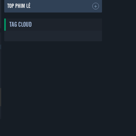
TOP PHIM LẺ
TAG CLOUD
Bản Đẹp
Bản Đẹp
Thẻ Bạn Trai
Yêu Phải Bạn Trai Sao Bắc Đẩu
Boyfriend Card
Vietsub