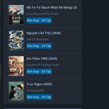
Mộ Tư Từ (Bạch Nhật Đề Đăng) (2026)
Love Beyond the Grave
Bản Đẹp - 40 Tập
Nguyệt Lân Ỷ Kỳ (2026)
Veil of Shadows
Bản Đẹp
Bản Đẹp
Bản Đẹp - 29 Tập
Xin Chào 1983 (2025)
Dream Of Golden Years
Bản Đẹp - 36 Tập
Trục Ngọc (2025)
Chasing Jade
Thẻ Bạn Trai
Yêu Phải Bạn Trai Sao Bắc Đẩu
Bản Đẹp - 40 Tập
Boyfriend Card
Vietsub
30 tập
30 tập
2019
2019