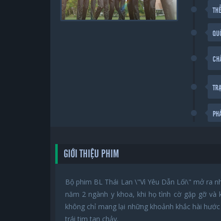
THỂ
QU
CH
TR
PH
GIỚI THIỆU PHIM
Bộ phim BL Thái Lan \"Vì Yêu Dẫn Lối\" mở ra n
năm 2 ngành y khoa, khi họ tình cờ gặp gỡ và k
không chỉ mang lại những khoảnh khắc hài hước
trái tim tan chảy.