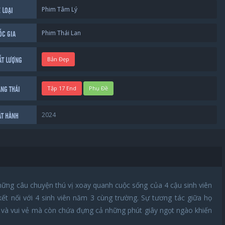
Phim Tâm Lý
 LOẠI
Phim Thái Lan
ỐC GIA
Bản Đẹp
ẤT LƯỢNG
Tập 17 End
Phụ Đề
ẠNG THÁI
2024
ÁT HÀNH
hững câu chuyện thú vị xoay quanh cuộc sống của 4 cậu sinh viên
ết nối với 4 sinh viên năm 3 cùng trường. Sự tương tác giữa họ
 và vui vẻ mà còn chứa đựng cả những phút giây ngọt ngào khiến