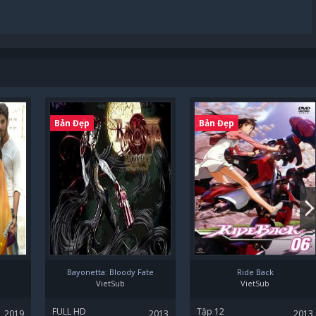
Bản Đẹp
Bản Đẹp
Bayonetta: Bloody Fate
Ride Back
VietSub
VietSub
FULL HD
Tập 12
2019
2013
2013