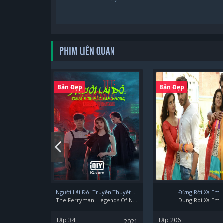
PHIM LIÊN QUAN
Bản Đẹp
Bản Đẹp
Người Lái Đò: Truyền Thuyết Nam Dương
Đừng Rời Xa Em
The Ferryman: Legends Of Nanyang
Dung Roi Xa Em
Tập 34
Tập 206
2021