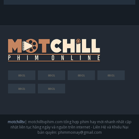
Afra Karagöz
motchilltv
| motchilltvphim.com tổng hợp phim hay mới nhanh nhất cập
nhật liên tục hằng ngày và nguồn trên internet - Liên Hệ và Khiếu Nại
bản quyền:
phimmoinay@gmail.com