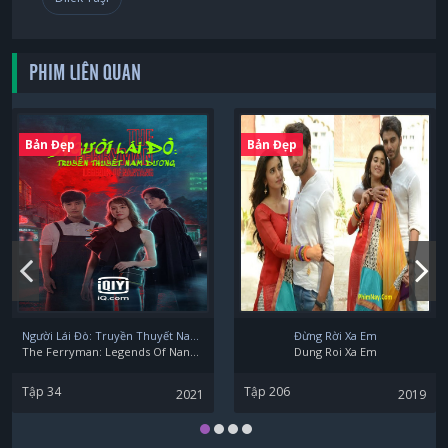
Özge Özberk
PHIM LIÊN QUAN
Çiçek Dilligil
Bản Đẹp
Bản Đẹp
Perihan Savaş
Người Lái Đò: Truyền Thuyết Nam Dương
Đừng Rời Xa Em
The Ferryman: Legends Of Nanyang
Dung Roi Xa Em
Elif Doğan
Tập 34
Tập 206
2021
2019