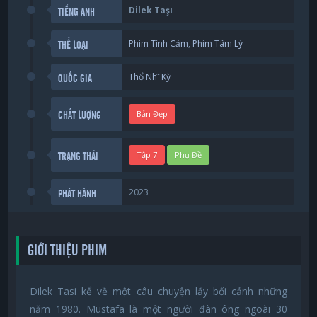
Dilek Taşı
TIẾNG ANH
Phim Tình Cảm
,
Phim Tâm Lý
THỂ LOẠI
Thổ Nhĩ Kỳ
QUỐC GIA
Bản Đẹp
CHẤT LƯỢNG
Tập 7
Phụ Đề
TRẠNG THÁI
2023
PHÁT HÀNH
GIỚI THIỆU PHIM
Dilek Tasi kể về một câu chuyện lấy bối cảnh những
năm 1980. Mustafa là một người đàn ông ngoài 30