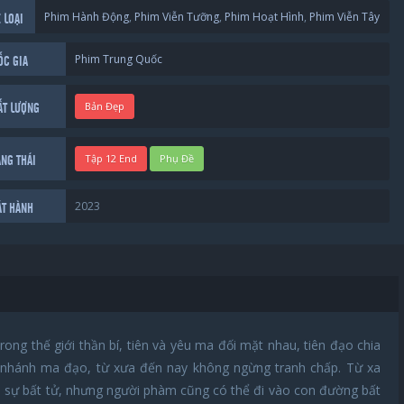
Phim Hành Động
,
Phim Viễn Tưỡng
,
Phim Hoạt Hình
,
Phim Viễn Tây
 LOẠI
Phim Trung Quốc
ỐC GIA
Bản Đẹp
ẤT LƯỢNG
Tập 12 End
Phụ Đề
ẠNG THÁI
2023
ÁT HÀNH
ong thế giới thần bí, tiên và yêu ma đối mặt nhau, tiên đạo chia
 nhánh ma đạo, từ xưa đến nay không ngừng tranh chấp. Từ xa
 sự bất tử, nhưng người phàm cũng có thể đi vào con đường bất