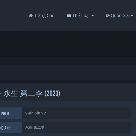
Trang Chủ
Thể Loại
Quốc Gia
h 2 - 永生 第二季 (2023)
Vĩnh Sinh 2
N PHIM
永生 第二季
ẾNG ANH