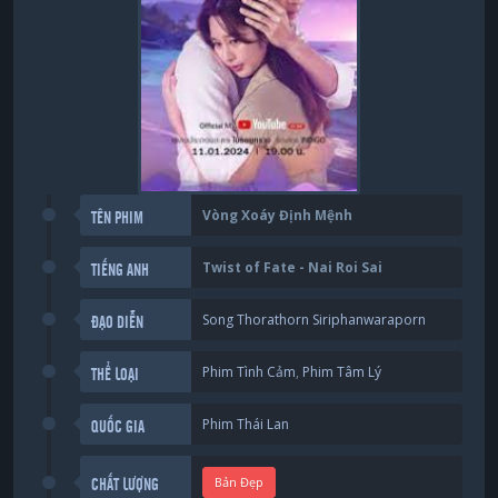
Vòng Xoáy Định Mệnh
TÊN PHIM
Twist of Fate - Nai Roi Sai
TIẾNG ANH
Song Thorathorn Siriphanwaraporn
ĐẠO DIỄN
Phim Tình Cảm
,
Phim Tâm Lý
THỂ LOẠI
Phim Thái Lan
QUỐC GIA
Bản Đẹp
CHẤT LƯỢNG