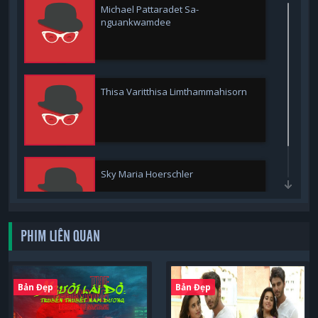
Michael Pattaradet Sa-
nguankwamdee
Thisa Varitthisa Limthammahisorn
Sky Maria Hoerschler
PHIM LIÊN QUAN
Bản Đẹp
Bản Đẹp