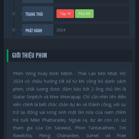
Tập 19
Phụ Đề
TRẠNG THÁI
2024
PHÁT HÀNH
GIỚI THIỆU PHIM
Phim Vòng Xoáy Định Mệnh - Thái Lan Mới Nhất HD
2024 có chiều hướng tốt kể từ khi công bố danh sách
phim, chất lượng được đảm bảo bởi 2 ông chủ lớn là
Guitar Siripitch và Wee Weerapap. Chỉ cần nhìn tên diễn
viên chính là biết chắc chắn dự án sẽ thành công, với sự
trở lại đóng vai song sinh một lần nữa của nam chính
trẻ tuổi Mike Phattaradej. Ngoài ra, dự án còn có sự
tham gia của On Sarawut, Phon Tantasathien, Tot
Rawitcha, Pleng Chanardee, Sumet và Prae