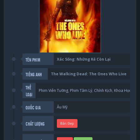
Xác Sống: Những Kẻ Còn Lại
TÊN PHIM
The Walking Dead: The Ones Who Live
TIẾNG ANH
THỂ
Phim Viễn Tưỡng
,
Phim Tâm Lý
,
Chính Kịch
,
Khoa Học
LOẠI
Âu Mỹ
QUỐC GIA
Bản Đẹp
CHẤT LƯỢNG