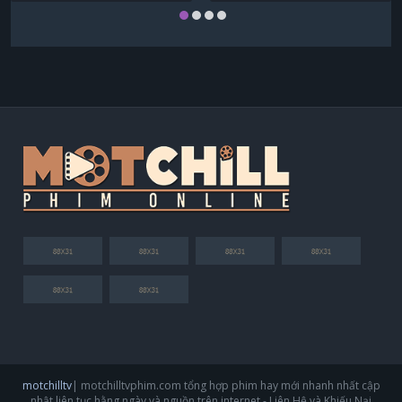
motchilltv
| motchilltvphim.com tổng hợp phim hay mới nhanh nhất cập
nhật liên tục hằng ngày và nguồn trên internet - Liên Hệ và Khiếu Nại