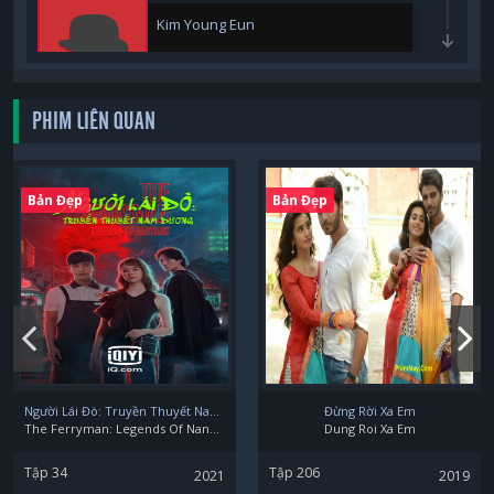
Kim Young Eun
PHIM LIÊN QUAN
Yang Jeong Hwa
Bản Đẹp
Bản Đẹp
Yeo Min Jeong
Người Lái Đò: Truyền Thuyết Nam Dương
Đừng Rời Xa Em
The Ferryman: Legends Of Nanyang
Dung Roi Xa Em
Tập 34
Tập 206
2021
2019