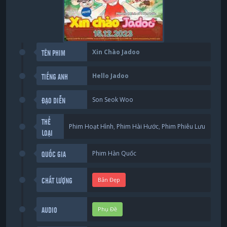
Xin Chào Jadoo
TÊN PHIM
Hello Jadoo
TIẾNG ANH
Son Seok Woo
ĐẠO DIỄN
THỂ
Phim Hoạt Hình
,
Phim Hài Hước
,
Phim Phiêu Lưu
LOẠI
Phim Hàn Quốc
QUỐC GIA
Bản Đẹp
CHẤT LƯỢNG
Phụ Đề
AUDIO