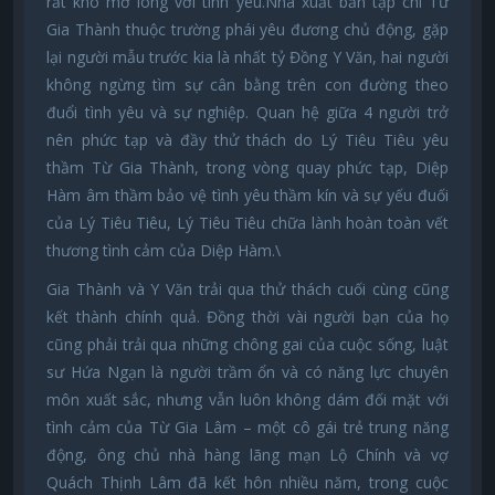
rất khó mở lòng với tình yêu.Nhà xuất bản tạp chí Từ
Gia Thành thuộc trường phái yêu đương chủ động, gặp
lại người mẫu trước kia là nhất tỷ Đồng Y Văn, hai người
không ngừng tìm sự cân bằng trên con đường theo
đuổi tình yêu và sự nghiệp. Quan hệ giữa 4 người trở
nên phức tạp và đầy thử thách do Lý Tiêu Tiêu yêu
thầm Từ Gia Thành, trong vòng quay phức tạp, Diệp
Hàm âm thầm bảo vệ tình yêu thầm kín và sự yếu đuối
của Lý Tiêu Tiêu, Lý Tiêu Tiêu chữa lành hoàn toàn vết
thương tình cảm của Diệp Hàm.\
Gia Thành và Y Văn trải qua thử thách cuối cùng cũng
kết thành chính quả. Đồng thời vài người bạn của họ
cũng phải trải qua những chông gai của cuộc sống, luật
sư Hứa Ngạn là người trầm ổn và có năng lực chuyên
môn xuất sắc, nhưng vẫn luôn không dám đối mặt với
tình cảm của Từ Gia Lâm – một cô gái trẻ trung năng
động, ông chủ nhà hàng lãng mạn Lộ Chính và vợ
Quách Thịnh Lâm đã kết hôn nhiều năm, trong cuộc