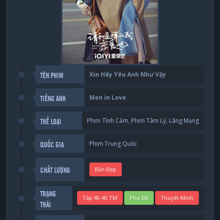
Xin Hãy Yêu Anh Như Vậy
TÊN PHIM
Men in Love
TIẾNG ANH
Phim Tình Cảm
,
Phim Tâm Lý
,
Lãng Mạng
THỂ LOẠI
Phim Trung Quốc
QUỐC GIA
Bản Đẹp
CHẤT LƯỢNG
TRẠNG
Tập 40-40 TM
Phụ Đề
Thuyết Minh
THÁI