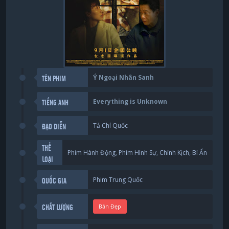
Ý Ngoại Nhân Sanh
TÊN PHIM
Everything is Unknown
TIẾNG ANH
Tả Chí Quốc
ĐẠO DIỄN
THỂ
Phim Hành Động
,
Phim Hình Sự
,
Chính Kịch
,
Bí Ẩn
LOẠI
Phim Trung Quốc
QUỐC GIA
Bản Đẹp
CHẤT LƯỢNG