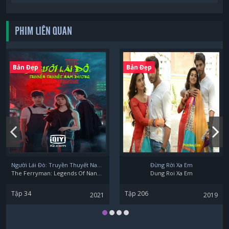
PHIM LIÊN QUAN
Bản Đẹp
Bản Đẹp
Người Lái Đò: Truyền Thuyết Nam Dương
Đừng Rời Xa Em
The Ferryman: Legends Of Nanyang
Dung Roi Xa Em
Tập 34
Tập 206
2021
2019