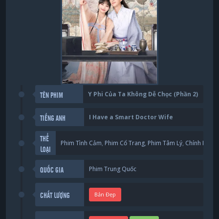
Y Phi Của Ta Không Dễ Chọc (Phần 2)
TÊN PHIM
I Have a Smart Doctor Wife
TIẾNG ANH
THỂ
Phim Tình Cảm
,
Phim Cổ Trang
,
Phim Tâm Lý
,
Chính Kịch
LOẠI
Phim Trung Quốc
QUỐC GIA
Bản Đẹp
CHẤT LƯỢNG