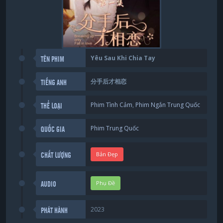
Yêu Sau Khi Chia Tay
TÊN PHIM
分手后才相恋
TIẾNG ANH
Phim Tình Cảm
,
Phim Ngắn Trung Quốc
THỂ LOẠI
Phim Trung Quốc
QUỐC GIA
Bản Đẹp
CHẤT LƯỢNG
Phụ Đề
AUDIO
2023
PHÁT HÀNH